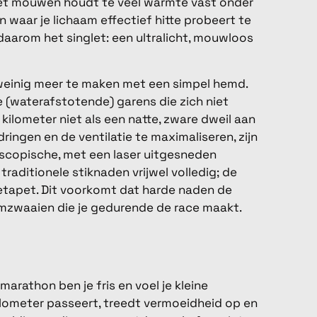
 met mouwen houdt te veel warmte vast onder
 waar je lichaam effectief hitte probeert te
aarom het singlet: een ultralicht, mouwloos
weinig meer te maken met een simpel hemd.
 (waterafstotende) garens die zich niet
kilometer niet als een natte, zware dweil aan
ringen en de ventilatie te maximaliseren, zijn
scopische, met een laser uitgesneden
traditionele stiknaden vrijwel volledig; de
etapet. Dit voorkomt dat harde naden de
rmzwaaien die je gedurende de race maakt.
arathon ben je fris en voel je kleine
ilometer passeert, treedt vermoeidheid op en