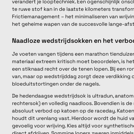
verandert je looptechniek. Een ogenschijnlijk ons
te ruwe stof kan in de laatste kilometers transfor
Frictiemanagement – het minimaliseren van wrijving
het geheime wapen van de succesvolle lange-afs
Naadloze wedstrijdsokken en het verbo
Je voeten vangen tijdens een marathon tienduizend
materiaal extreem kritisch moet beoordelen, is he
een stiknaad recht over de tenen lopen. Bij een ron
van, maar op wedstrijddag zorgt deze verdikking o
bloeduitstortingen onder de nagels.
De hedendaagse wedstrijdsok is ultradun, anatomi
rechtersok) en volledig naadloos. Bovendien is de
absoluut verbod op katoen op de raceday. Katoen 
houdt dit urenlang vast. Hierdoor wordt de huid 
gevoelig voor wrijving. Kies altijd voor synthetisc
direct afdrijven. Sommige lopers zweren inmiddels 