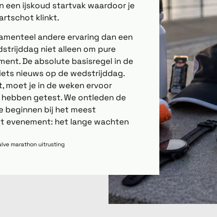
in een ijskoud startvak waardoor je
artschot klinkt.
damenteel andere ervaring dan een
dstrijddag niet alleen om pure
ment. De absolute basisregel in de
 iets nieuws op de wedstrijddag.
t, moet je in de weken ervoor
d hebben getest. We ontleden de
te beginnen bij het meest
het evenement: het lange wachten
lve marathon uitrusting