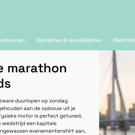
pschoenen
Disciplines & specialisaties
Elektron
e marathon
ds
e zware duurlopen op zondag
k gehouden aan de opbouw uit je
 fysieke motor is perfect getuned,
 wedstrijd een kapitale
, ongewassen evenementenshirt aan,