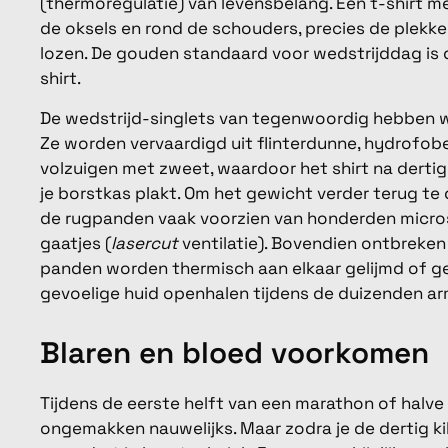
(thermoregulatie) van levensbelang. Een t-shirt
de oksels en rond de schouders, precies de plekken
lozen. De gouden standaard voor wedstrijddag is d
shirt.
De wedstrijd-singlets van tegenwoordig hebben 
Ze worden vervaardigd uit flinterdunne, hydrofobe
volzuigen met zweet, waardoor het shirt na dertig 
je borstkas plakt. Om het gewicht verder terug te d
de rugpanden vaak voorzien van honderden micro
gaatjes (
lasercut
ventilatie). Bovendien ontbreken 
panden worden thermisch aan elkaar gelijmd of g
gevoelige huid openhalen tijdens de duizenden a
Blaren en bloed voorkomen
Tijdens de eerste helft van een marathon of halve m
ongemakken nauwelijks. Maar zodra je de dertig k