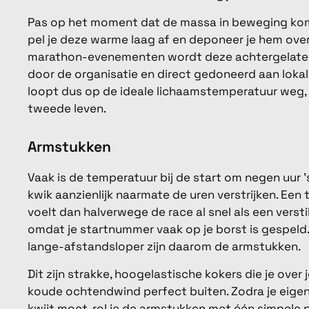
Pas op het moment dat de massa in beweging komt
pel je deze warme laag af en deponeer je hem over 
marathon-evenementen wordt deze achtergelaten
door de organisatie en direct gedoneerd aan loka
loopt dus op de ideale lichaamstemperatuur weg, e
tweede leven.
Armstukken
Vaak is de temperatuur bij de start om negen uur '
kwik aanzienlijk naarmate de uren verstrijken. Ee
voelt dan halverwege de race al snel als een verst
omdat je startnummer vaak op je borst is gespeld.
lange-afstandsloper zijn daarom de armstukken.
Dit zijn strakke, hoogelastische kokers die je over
koude ochtendwind perfect buiten. Zodra je eigen 
kwijt moet, rol je de armstukken met één simpele