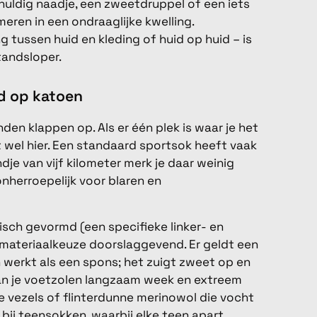
chuldig naadje, een zweetdruppel of een iets
meren in een ondraaglijke kwelling.
 tussen huid en kleding of huid op huid – is
tandsloper.
d op katoen
en klappen op. Als er één plek is waar je het
t wel hier. Een standaard sportsok heeft vaak
dje van vijf kilometer merk je daar weinig
nherroepelijk voor blaren en
sch gevormd (een specifieke linker- en
 materiaalkeuze doorslaggevend. Er geldt een
werkt als een spons; het zuigt zweet op en
van je voetzolen langzaam week en extreem
he vezels of flinterdunne merinowol die vocht
bij teensokken, waarbij elke teen apart