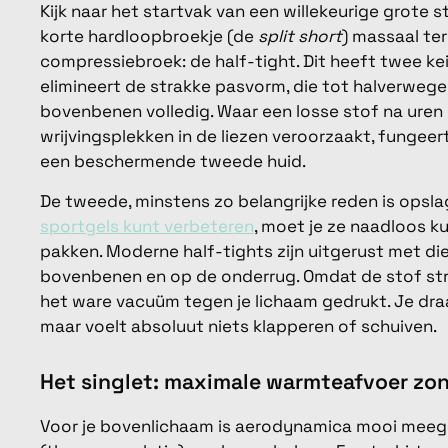
Kijk naar het startvak van een willekeurige grote 
korte hardloopbroekje (de
split short
) massaal ter
compressiebroek: de half-tight. Dit heeft twee ke
elimineert de strakke pasvorm, die tot halverwege
bovenbenen volledig. Waar een losse stof na ur
wrijvingsplekken in de liezen veroorzaakt, fungeer
een beschermende tweede huid.
De tweede, minstens zo belangrijke reden is opslag
sportgels kunt verbeteren
, moet je ze naadloos 
pakken. Moderne half-tights zijn uitgerust met di
bovenbenen en op de onderrug. Omdat de stof stra
het ware vacuüm tegen je lichaam gedrukt. Je dra
maar voelt absoluut niets klapperen of schuiven.
Het singlet: maximale warmteafvoer zon
Voor je bovenlichaam is aerodynamica mooi mee