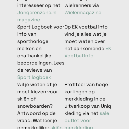
interesseer op het
wielrenners via
Jongerenzone.nl
Wielermagazine
magazine
Sport Logboek voor
Op EK voetbal info
info van
vind je alles wat je
sporthorloge
moet weten over
merken en
het aankomende
EK
onafhankelijke
Voetbal Info
beoordelingen. Lees
de reviews van
Sport logboek
Wil je weten of je
Profiteer van hoge
moet kiezen voor
kortingen op
skiën of
merkkleding in de
snowboarden?
uitverkoop van Uniq
Antwoord op de
kleding via het
sale
vraag: Wat leer je
outlet voor
gemakkelijker
skiën
merkkleding