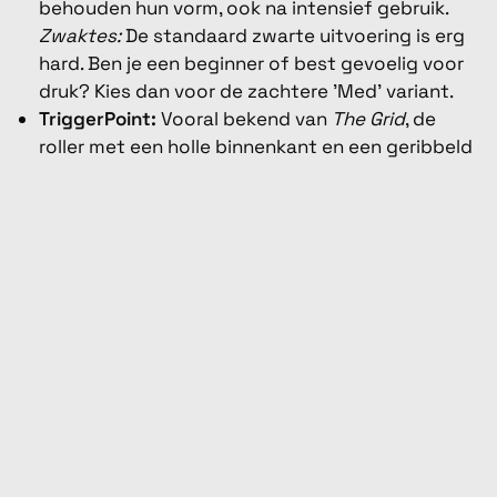
behouden hun vorm, ook na intensief gebruik.
Zwaktes:
De standaard zwarte uitvoering is erg
hard. Ben je een beginner of best gevoelig voor
druk? Kies dan voor de zachtere 'Med' variant.
TriggerPoint:
Vooral bekend van
The Grid
, de
roller met een holle binnenkant en een geribbeld
profiel.
Sterktes:
Het ontwerp met vlakken, ribbels en
nopjes imiteert de handen van een
sportmasseur. Dit helpt om de doorbloeding in
de spieren goed op gang te brengen.
Massageguns: van instapmodel tot de
hogere prijsklasse
Bij massageguns lopen de prijzen sterk uiteen.
Een degelijk basismodel vind je rond de €80,
terwijl de uitgebreide varianten de €300 makkelijk