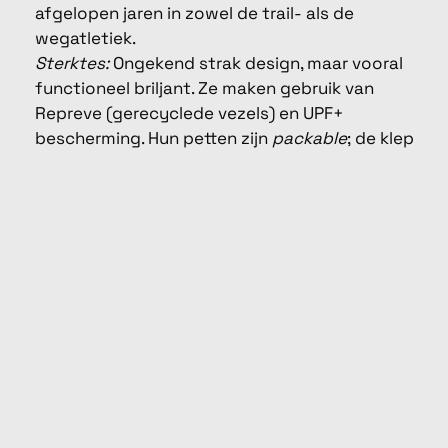
afgelopen jaren in zowel de trail- als de
wegatletiek.
Sterktes:
Ongekend strak design, maar vooral
functioneel briljant. Ze maken gebruik van
Repreve (gerecyclede vezels) en UPF+
bescherming. Hun petten zijn
packable
; de klep
is zacht en opvouwbaar, waardoor je hem
zonder de vorm te ruïneren in je broekzak propt
als de zon ondergaat. De zweetafvoer is
formidabel.
Zwaktes:
Het prijskaartje is met gemiddeld €40
tot €45 aan de stevige kant voor een pet.
Buff:
Bekend geworden van de naadloze
nekverwarmers, maar inmiddels een titaan in
hoofddeksels.
Sterktes:
Buff biedt een extreem breed scala
aan uitstekende vizieren voor triatleten en
lichtgewicht petten, maar is ook de absolute