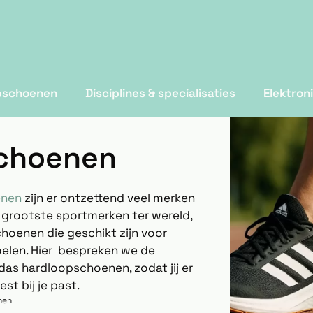
pschoenen
Disciplines & specialisaties
Elektron
schoenen
enen
zijn er ontzettend veel merken
e grootste sportmerken ter wereld,
hoenen die geschikt zijn voor
oelen. Hier bespreken we de
as hardloopschoenen, zodat jij er
st bij je past.
nen